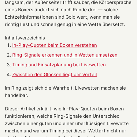
langsam, der Außenseiter trifft sauber, die Körpersprache
eines Boxers ändert sich nach Runde drei — solche
Echtzeitinformationen sind Gold wert, wenn man sie
richtig liest und schnell genug in eine Wette übersetzt.
Inhaltsverzeichnis
In-Play-Quoten beim Boxen verstehen
Ring-Signale erkennen und in Wetten umsetzen
Timing und Einsatzplanung bei Livewetten
Zwischen den Glocken liegt der Vorteil
Im Ring zeigt sich die Wahrheit. Livewetten machen sie
handelbar.
Dieser Artikel erklärt, wie In-Play-Quoten beim Boxen
funktionieren, welche Ring-Signale den Unterschied
zwischen einer guten und einer überflüssigen Livewette
machen und warum Timing bei dieser Wettart nicht nur