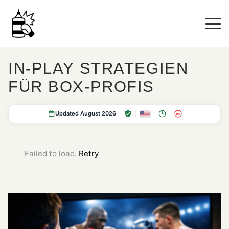
IN-PLAY STRATEGIEN
FÜR BOX-PROFIS
Updated August 2026
18+
Failed to load.
Retry