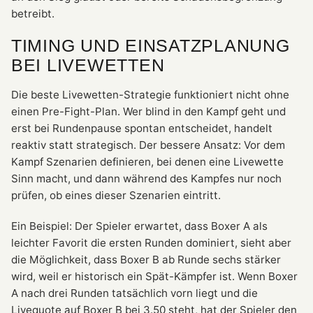
betreibt.
TIMING UND EINSATZPLANUNG
BEI LIVEWETTEN
Die beste Livewetten-Strategie funktioniert nicht ohne
einen Pre-Fight-Plan. Wer blind in den Kampf geht und
erst bei Rundenpause spontan entscheidet, handelt
reaktiv statt strategisch. Der bessere Ansatz: Vor dem
Kampf Szenarien definieren, bei denen eine Livewette
Sinn macht, und dann während des Kampfes nur noch
prüfen, ob eines dieser Szenarien eintritt.
Ein Beispiel: Der Spieler erwartet, dass Boxer A als
leichter Favorit die ersten Runden dominiert, sieht aber
die Möglichkeit, dass Boxer B ab Runde sechs stärker
wird, weil er historisch ein Spät-Kämpfer ist. Wenn Boxer
A nach drei Runden tatsächlich vorn liegt und die
Livequote auf Boxer B bei 3.50 steht, hat der Spieler den