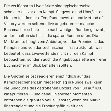
Die verfügbaren Livemärkte sind typischerweise
schmaler als vor dem Kampf. Siegwette und Über/Unter
bleiben fast immer offen, Rundenwetten und Method of
Victory werden seltener live angeboten — manche
Buchmacher schalten sie nach wenigen Runden ganz ab,
andere halten sie bis in die späten Runden offen. Die
Marktbreite hängt vom Anbieter, von der Prominenz des
Kampfes und von der technischen Infrastruktur ab, was
bedeutet, dass Livewettende nicht nur den Kampf
beobachten, sondern auch die Angebotspalette mehrerer
Buchmacher im Blick behalten sollten.
Die Quoten selbst reagieren empfindlich auf das
Kampfgeschehen: Ein Niederschlag in Runde zwei kann
die Siegquote des getroffenen Boxers von 1.80 auf 4.00
katapultieren — und genau in solchen Momenten
entstehen die größten Value-Fenster, wenn der Markt
überreagiert und die Erholungsfähigkeit des