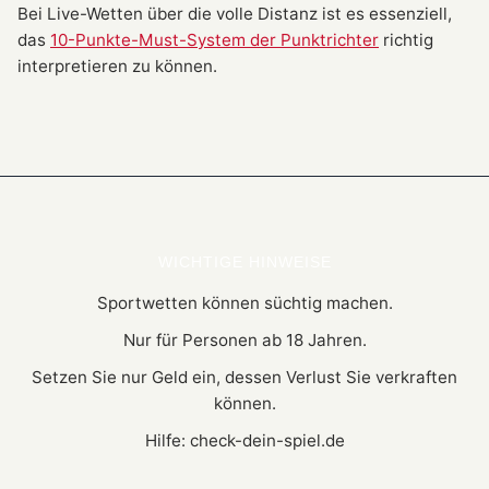
Bei Live-Wetten über die volle Distanz ist es essenziell,
das
10-Punkte-Must-System der Punktrichter
richtig
interpretieren zu können.
WICHTIGE HINWEISE
Sportwetten können süchtig machen.
Nur für Personen ab 18 Jahren.
Setzen Sie nur Geld ein, dessen Verlust Sie verkraften
können.
Hilfe: check-dein-spiel.de