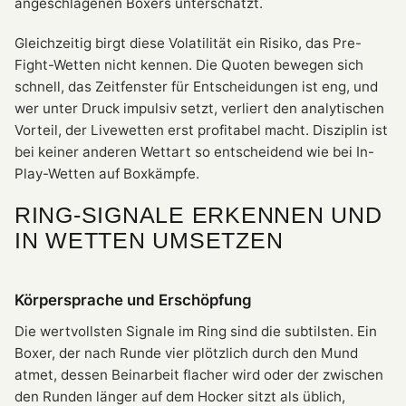
angeschlagenen Boxers unterschätzt.
Gleichzeitig birgt diese Volatilität ein Risiko, das Pre-
Fight-Wetten nicht kennen. Die Quoten bewegen sich
schnell, das Zeitfenster für Entscheidungen ist eng, und
wer unter Druck impulsiv setzt, verliert den analytischen
Vorteil, der Livewetten erst profitabel macht. Disziplin ist
bei keiner anderen Wettart so entscheidend wie bei In-
Play-Wetten auf Boxkämpfe.
RING-SIGNALE ERKENNEN UND
IN WETTEN UMSETZEN
Körpersprache und Erschöpfung
Die wertvollsten Signale im Ring sind die subtilsten. Ein
Boxer, der nach Runde vier plötzlich durch den Mund
atmet, dessen Beinarbeit flacher wird oder der zwischen
den Runden länger auf dem Hocker sitzt als üblich,