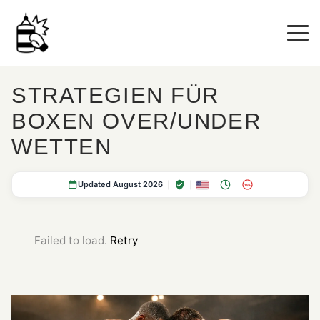
STRATEGIEN FÜR
BOXEN OVER/UNDER
WETTEN
Updated August 2026
18+
Failed to load.
Retry