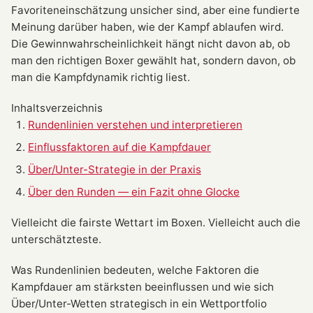
Favoriteneinschätzung unsicher sind, aber eine fundierte
Meinung darüber haben, wie der Kampf ablaufen wird.
Die Gewinnwahrscheinlichkeit hängt nicht davon ab, ob
man den richtigen Boxer gewählt hat, sondern davon, ob
man die Kampfdynamik richtig liest.
Inhaltsverzeichnis
Rundenlinien verstehen und interpretieren
Einflussfaktoren auf die Kampfdauer
Über/Unter-Strategie in der Praxis
Über den Runden — ein Fazit ohne Glocke
Vielleicht die fairste Wettart im Boxen. Vielleicht auch die
unterschätzteste.
Was Rundenlinien bedeuten, welche Faktoren die
Kampfdauer am stärksten beeinflussen und wie sich
Über/Unter-Wetten strategisch in ein Wettportfolio