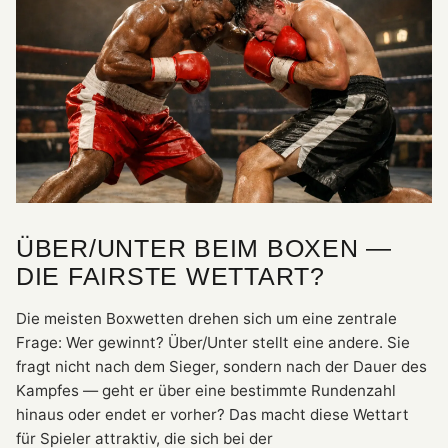
ÜBER/UNTER BEIM BOXEN —
DIE FAIRSTE WETTART?
Die meisten Boxwetten drehen sich um eine zentrale
Frage: Wer gewinnt? Über/Unter stellt eine andere. Sie
fragt nicht nach dem Sieger, sondern nach der Dauer des
Kampfes — geht er über eine bestimmte Rundenzahl
hinaus oder endet er vorher? Das macht diese Wettart
für Spieler attraktiv, die sich bei der