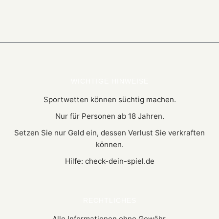
WICHTIGE HINWEISE
Sportwetten können süchtig machen.
Nur für Personen ab 18 Jahren.
Setzen Sie nur Geld ein, dessen Verlust Sie verkraften
können.
Hilfe: check-dein-spiel.de
RECHTLICHES
Alle Informationen ohne Gewähr.