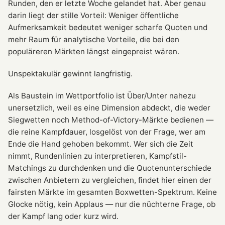
Runden, den er letzte Woche gelandet hat. Aber genau
darin liegt der stille Vorteil: Weniger öffentliche
Aufmerksamkeit bedeutet weniger scharfe Quoten und
mehr Raum für analytische Vorteile, die bei den
populäreren Märkten längst eingepreist wären.
Unspektakulär gewinnt langfristig.
Als Baustein im Wettportfolio ist Über/Unter nahezu
unersetzlich, weil es eine Dimension abdeckt, die weder
Siegwetten noch Method-of-Victory-Märkte bedienen —
die reine Kampfdauer, losgelöst von der Frage, wer am
Ende die Hand gehoben bekommt. Wer sich die Zeit
nimmt, Rundenlinien zu interpretieren, Kampfstil-
Matchings zu durchdenken und die Quotenunterschiede
zwischen Anbietern zu vergleichen, findet hier einen der
fairsten Märkte im gesamten Boxwetten-Spektrum. Keine
Glocke nötig, kein Applaus — nur die nüchterne Frage, ob
der Kampf lang oder kurz wird.