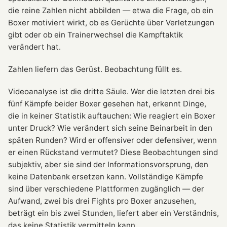
die reine Zahlen nicht abbilden — etwa die Frage, ob ein
Boxer motiviert wirkt, ob es Gerüchte über Verletzungen
gibt oder ob ein Trainerwechsel die Kampftaktik
verändert hat.
Zahlen liefern das Gerüst. Beobachtung füllt es.
Videoanalyse ist die dritte Säule. Wer die letzten drei bis
fünf Kämpfe beider Boxer gesehen hat, erkennt Dinge,
die in keiner Statistik auftauchen: Wie reagiert ein Boxer
unter Druck? Wie verändert sich seine Beinarbeit in den
späten Runden? Wird er offensiver oder defensiver, wenn
er einen Rückstand vermutet? Diese Beobachtungen sind
subjektiv, aber sie sind der Informationsvorsprung, den
keine Datenbank ersetzen kann. Vollständige Kämpfe
sind über verschiedene Plattformen zugänglich — der
Aufwand, zwei bis drei Fights pro Boxer anzusehen,
beträgt ein bis zwei Stunden, liefert aber ein Verständnis,
das keine Statistik vermitteln kann.