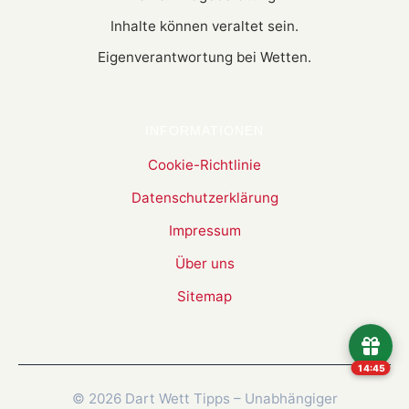
Inhalte können veraltet sein.
Eigenverantwortung bei Wetten.
INFORMATIONEN
Cookie-Richtlinie
Datenschutzerklärung
Impressum
Über uns
Sitemap
14:45
© 2026 Dart Wett Tipps – Unabhängiger