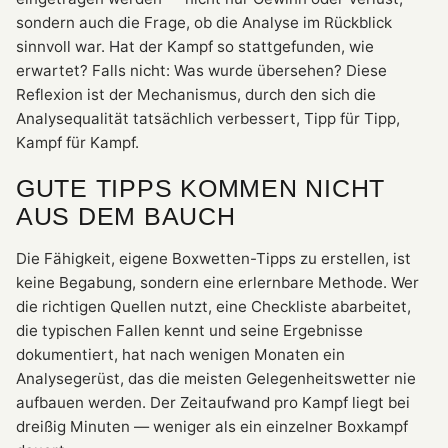
sondern auch die Frage, ob die Analyse im Rückblick
sinnvoll war. Hat der Kampf so stattgefunden, wie
erwartet? Falls nicht: Was wurde übersehen? Diese
Reflexion ist der Mechanismus, durch den sich die
Analysequalität tatsächlich verbessert, Tipp für Tipp,
Kampf für Kampf.
GUTE TIPPS KOMMEN NICHT
AUS DEM BAUCH
Die Fähigkeit, eigene Boxwetten-Tipps zu erstellen, ist
keine Begabung, sondern eine erlernbare Methode. Wer
die richtigen Quellen nutzt, eine Checkliste abarbeitet,
die typischen Fallen kennt und seine Ergebnisse
dokumentiert, hat nach wenigen Monaten ein
Analysegerüst, das die meisten Gelegenheitswetter nie
aufbauen werden. Der Zeitaufwand pro Kampf liegt bei
dreißig Minuten — weniger als ein einzelner Boxkampf