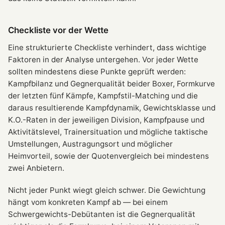
Checkliste vor der Wette
Eine strukturierte Checkliste verhindert, dass wichtige
Faktoren in der Analyse untergehen. Vor jeder Wette
sollten mindestens diese Punkte geprüft werden:
Kampfbilanz und Gegnerqualität beider Boxer, Formkurve
der letzten fünf Kämpfe, Kampfstil-Matching und die
daraus resultierende Kampfdynamik, Gewichtsklasse und
K.O.-Raten in der jeweiligen Division, Kampfpause und
Aktivitätslevel, Trainersituation und mögliche taktische
Umstellungen, Austragungsort und möglicher
Heimvorteil, sowie der Quotenvergleich bei mindestens
zwei Anbietern.
Nicht jeder Punkt wiegt gleich schwer. Die Gewichtung
hängt vom konkreten Kampf ab — bei einem
Schwergewichts-Debütanten ist die Gegnerqualität