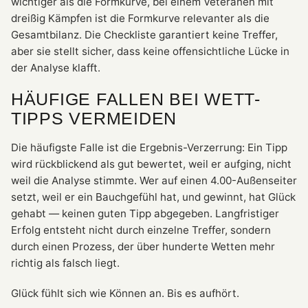
wichtiger als die Formkurve, bei einem Veteranen mit
dreißig Kämpfen ist die Formkurve relevanter als die
Gesamtbilanz. Die Checkliste garantiert keine Treffer,
aber sie stellt sicher, dass keine offensichtliche Lücke in
der Analyse klafft.
HÄUFIGE FALLEN BEI WETT-
TIPPS VERMEIDEN
Die häufigste Falle ist die Ergebnis-Verzerrung: Ein Tipp
wird rückblickend als gut bewertet, weil er aufging, nicht
weil die Analyse stimmte. Wer auf einen 4.00-Außenseiter
setzt, weil er ein Bauchgefühl hat, und gewinnt, hat Glück
gehabt — keinen guten Tipp abgegeben. Langfristiger
Erfolg entsteht nicht durch einzelne Treffer, sondern
durch einen Prozess, der über hunderte Wetten mehr
richtig als falsch liegt.
Glück fühlt sich wie Können an. Bis es aufhört.