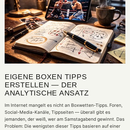
EIGENE BOXEN TIPPS
ERSTELLEN — DER
ANALYTISCHE ANSATZ
Im Internet mangelt es nicht an Boxwetten-Tipps. Foren,
Social-Media-Kanäle, Tippseiten — überall gibt es
jemanden, der weiß, wer am Samstagabend gewinnt. Das
Problem: Die wenigsten dieser Tipps basieren auf einer