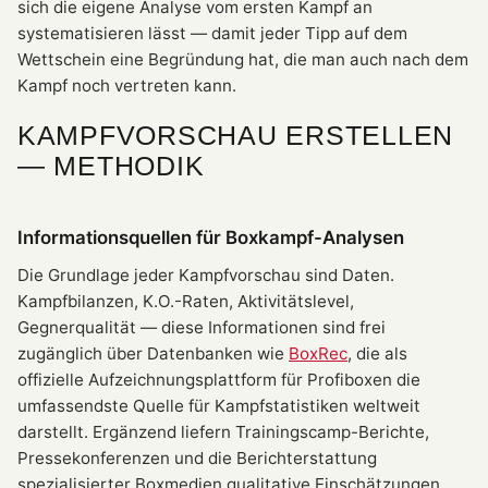
sich die eigene Analyse vom ersten Kampf an
systematisieren lässt — damit jeder Tipp auf dem
Wettschein eine Begründung hat, die man auch nach dem
Kampf noch vertreten kann.
KAMPFVORSCHAU ERSTELLEN
— METHODIK
Informationsquellen für Boxkampf-Analysen
Die Grundlage jeder Kampfvorschau sind Daten.
Kampfbilanzen, K.O.-Raten, Aktivitätslevel,
Gegnerqualität — diese Informationen sind frei
zugänglich über Datenbanken wie
BoxRec
, die als
offizielle Aufzeichnungsplattform für Profiboxen die
umfassendste Quelle für Kampfstatistiken weltweit
darstellt. Ergänzend liefern Trainingscamp-Berichte,
Pressekonferenzen und die Berichterstattung
spezialisierter Boxmedien qualitative Einschätzungen,